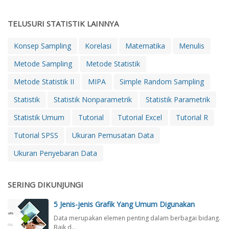
a
n
v
t
n
l
i
s
u
a
TELUSURI STATISTIK LAINNYA
P
s
N
n
k
r
,
o
g
a
o
Konsep Sampling
Korelasi
Matematika
Menulis
K
n
a
n
b
e
p
n
Metode Sampling
Metode Statistik
R
a
l
r
,
u
b
e
Metode Statistik II
MIPA
Simple Random Sampling
o
K
m
i
m
b
e
u
l
Statistik
Statistik Nonparametrik
Statistik Parametrik
a
a
l
s
i
h
b
e
Statistik Umum
Tutorial
Tutorial Excel
Tutorial R
S
t
a
i
m
l
y
n
Tutorial SPSS
Ukuran Pemusatan Data
l
a
o
S
,
i
h
v
a
Ukuran Penyebaran Data
K
t
a
i
m
e
y
n
n
p
u
S
,
SERING DIKUNJUNGI
l
n
a
d
i
t
m
a
5 Jenis-jenis Grafik Yang Umum Digunakan
n
u
p
n
g
n
Data merupakan elemen penting dalam berbagai bidang.
l
C
Baik d…
:
g