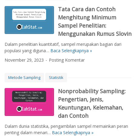
-
J
Tata Cara dan Contoh
e
Menghitung Minimum
n
Sampel Penelitian:
i
s
Menggunakan Rumus Slovin
P
Dalam penelitian kuantitatif, sampel merupakan bagian dari
e
populasi yang diguna…
Baca Selengkapnya »
T
n
a
g
November 29, 2023
Posting Komentar
t
a
a
m
C
b
Metode Sampling
Statistik
a
i
r
l
Nonprobability Sampling:
a
a
Pengertian, Jenis,
d
n
Keuntungan, Kelemahan,
a
S
n
dan Contoh
a
C
m
Dalam dunia statistika, pengambilan sampel memainkan peran
o
p
penting dalam menari…
Baca Selengkapnya »
N
n
e