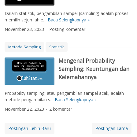
:
a
i
y
P
m
n
S
Dalam statistik, pengambilan sampel (sampling) adalah proses
e
p
g
a
memilih sejumlah e…
Baca Selengkapnya »
P
n
e
m
r
g
l
November 23, 2023
Posting Komentar
p
o
e
P
l
b
r
e
i
a
t
Metode Sampling
Statistik
n
n
b
i
e
g
i
a
Mengenal Probability
l
:
l
n
i
Sampling: Keuntungan dan
D
i
,
t
e
Kelemahannya
t
J
i
f
y
e
a
i
S
n
n
Probability sampling, atau pengambilan sampel acak, adalah
n
a
i
:
metode pengambilan s…
Baca Selengkapnya »
M
i
m
s
M
e
s
November 22, 2023
2 komentar
p
,
e
n
i
l
K
n
g
,
i
e
g
e
J
Postingan Lebih Baru
Postingan Lama
n
u
g
n
e
g
n
u