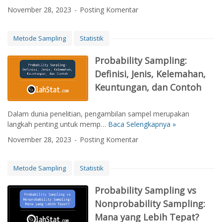
o
t
l
November 28, 2023
Posting Komentar
n
o
S
p
h
t
r
M
Metode Sampling
Statistik
a
o
e
t
b
n
Probability Sampling:
i
a
g
f
Definisi, Jenis, Kelemahan,
b
h
i
Keuntungan, dan Contoh
i
i
e
l
t
d
i
u
R
Dalam dunia penelitian, pengambilan sampel merupakan
t
n
a
langkah penting untuk memp…
Baca Selengkapnya »
P
y
g
n
r
November 28, 2023
Posting Komentar
S
M
d
o
a
i
o
b
m
n
m
a
Metode Sampling
Statistik
p
i
S
b
l
m
a
i
Probability Sampling vs
i
u
m
l
Nonprobability Sampling:
n
m
p
i
g
S
Mana yang Lebih Tepat?
l
t