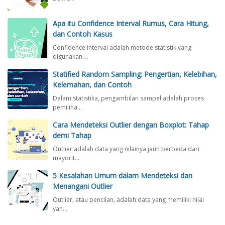
i
o
K
a
n
n
e
n
Apa itu Confidence Interval Rumus, Cara Hitung,
g
t
u
,
dan Contoh Kasus
:
o
n
d
M
h
Confidence interval adalah metode statistik yang
t
a
digunakan …
a
u
n
n
n
C
Statified Random Sampling: Pengertian, Kelebihan,
a
g
o
Kelemahan, dan Contoh
y
a
n
Dalam statistika, pengambilan sampel adalah proses
a
n
t
pemiliha…
n
d
o
g
Cara Mendeteksi Outlier dengan Boxplot: Tahap
a
h
L
demi Tahap
n
e
K
Outlier adalah data yang nilainya jauh berbeda dari
b
e
mayorit…
i
l
h
5 Kesalahan Umum dalam Mendeteksi dan
e
T
Menangani Outlier
m
e
a
Outlier, atau pencilan, adalah data yang memiliki nilai
p
yan…
h
a
a