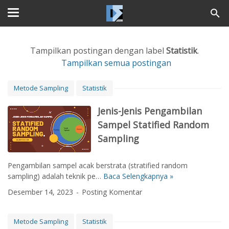
Tampilkan postingan dengan label
Statistik
.
Tampilkan semua postingan
Metode Sampling
Statistik
Jenis-Jenis Pengambilan
Sampel Statified Random
Sampling
Pengambilan sampel acak berstrata (stratified random
sampling) adalah teknik pe…
Baca Selengkapnya »
J
e
Desember 14, 2023
Posting Komentar
n
i
s
Metode Sampling
Statistik