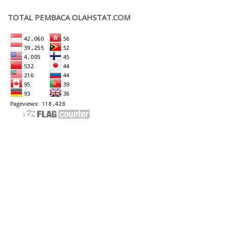
t
n
?
n
TOTAL PEMBACA OLAHSTAT.COM
y
a