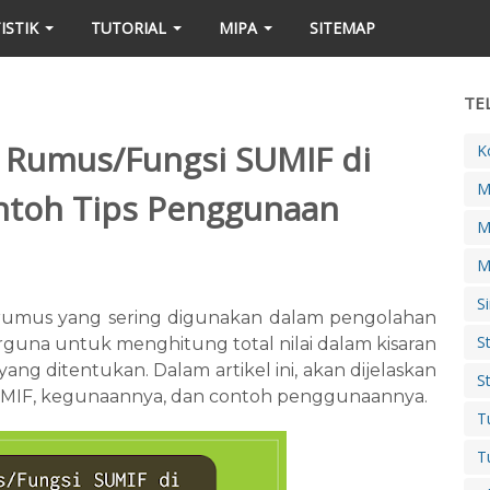
ISTIK
TUTORIAL
MIPA
SITEMAP
TE
Rumus/Fungsi SUMIF di
K
M
ntoh Tips Penggunaan
M
M
S
rumus yang sering digunakan dalam pengolahan
S
erguna untuk menghitung total nilai dalam kisaran
ang ditentukan. Dalam artikel ini, akan dijelaskan
S
UMIF, kegunaannya, dan contoh penggunaannya.
T
T