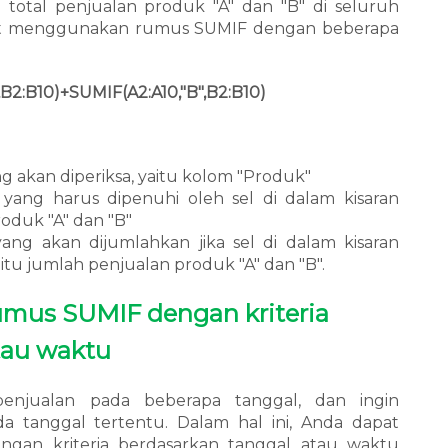
total penjualan produk "A" dan "B" di seluruh
apat menggunakan rumus
SUMIF
dengan beberapa
,B2:B10)+SUMIF(A2:A10,"B",B2:B10)
ang akan diperiksa, yaitu kolom "Produk"
ia yang harus dipenuhi oleh sel di dalam kisaran
roduk "A" dan "B"
 yang akan dijumlahkan jika sel di dalam kisaran
itu jumlah penjualan produk "A" dan "B".
mus SUMIF dengan kriteria
tau waktu
penjualan pada beberapa tanggal, dan ingin
a tanggal tertentu. Dalam hal ini, Anda dapat
an kriteria berdasarkan tanggal atau waktu