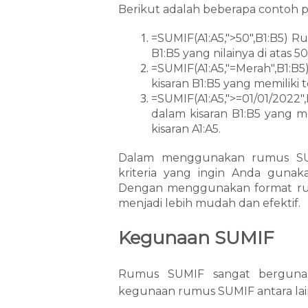
Berikut adalah beberapa contoh
=SUMIF(A1:A5,">50",B1:B5) Ru
B1:B5 yang nilainya di atas 50
=SUMIF(A1:A5,"=Merah",B1:B
kisaran B1:B5 yang memiliki t
=SUMIF(A1:A5,">=01/01/2022
dalam kisaran B1:B5 yang me
kisaran A1:A5.
Dalam menggunakan rumus SUM
kriteria yang ingin Anda gunak
Dengan menggunakan format rum
menjadi lebih mudah dan efektif.
Kegunaan SUMIF
Rumus SUMIF sangat berguna 
kegunaan rumus SUMIF antara lai