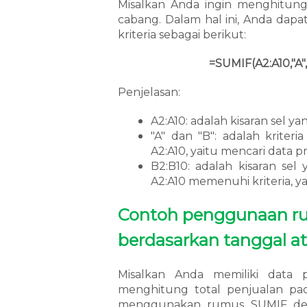
Misalkan Anda ingin menghitung 
cabang. Dalam hal ini, Anda d
kriteria sebagai berikut:
=SUMIF(A2:A10,"A"
Penjelasan:
A2:A10: adalah kisaran sel y
"A" dan "B": adalah kriter
A2:A10, yaitu mencari data p
B2:B10: adalah kisaran sel
A2:A10 memenuhi kriteria, ya
Contoh penggunaan ru
berdasarkan tanggal a
Misalkan Anda memiliki data 
menghitung total penjualan pad
menggunakan rumus SUMIF deng