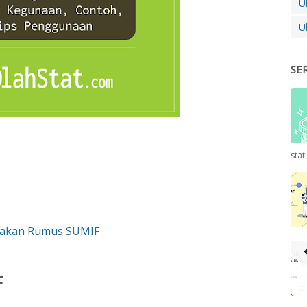
U
U
SE
stat
nakan Rumus SUMIF
F