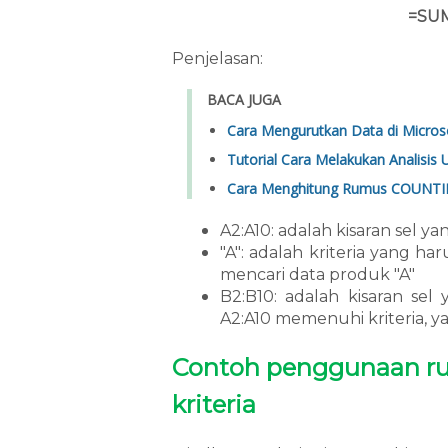
=SUM
Penjelasan:
BACA JUGA
Cara Mengurutkan Data di Micros
Tutorial Cara Melakukan Analisis
Cara Menghitung Rumus COUNTIF d
A2:A10: adalah kisaran sel y
"A": adalah kriteria yang har
mencari data produk "A"
B2:B10: adalah kisaran sel
A2:A10 memenuhi kriteria, y
Contoh penggunaan r
kriteria