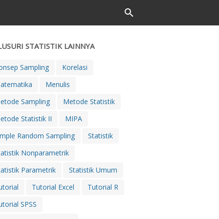
LUSURI STATISTIK LAINNYA
onsep Sampling
Korelasi
atematika
Menulis
etode Sampling
Metode Statistik
etode Statistik II
MIPA
imple Random Sampling
Statistik
tatistik Nonparametrik
tatistik Parametrik
Statistik Umum
utorial
Tutorial Excel
Tutorial R
utorial SPSS