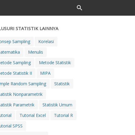
LUSURI STATISTIK LAINNYA
onsep Sampling
Korelasi
atematika
Menulis
etode Sampling
Metode Statistik
etode Statistik II
MIPA
imple Random Sampling
Statistik
tatistik Nonparametrik
tatistik Parametrik
Statistik Umum
utorial
Tutorial Excel
Tutorial R
utorial SPSS