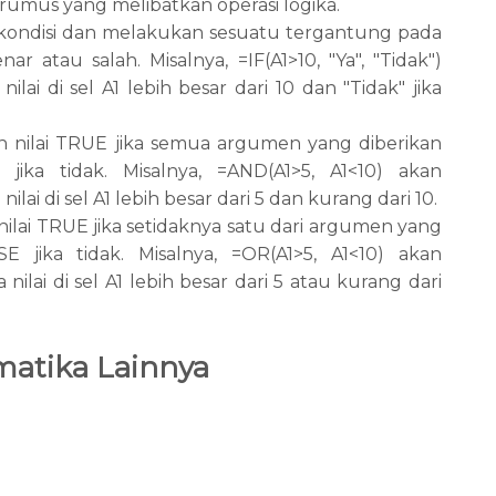
us yang melibatkan operasi logika.
 kondisi dan melakukan sesuatu tergantung pada
r atau salah. Misalnya, =IF(A1>10, "Ya", "Tidak")
ilai di sel A1 lebih besar dari 10 dan "Tidak" jika
nilai TRUE jika semua argumen yang diberikan
jika tidak. Misalnya, =AND(A1>5, A1<10) akan
ilai di sel A1 lebih besar dari 5 dan kurang dari 10.
lai TRUE jika setidaknya satu dari argumen yang
E jika tidak. Misalnya, =OR(A1>5, A1<10) akan
nilai di sel A1 lebih besar dari 5 atau kurang dari
matika Lainnya