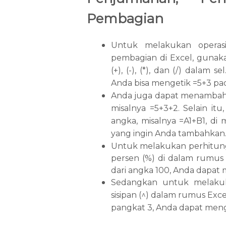
Pembagian
Untuk melakukan operasi
pembagian di Excel, gunak
(+), (-), (*), dan (/) dalam
Anda bisa mengetik =5+3 pad
Anda juga dapat menambahk
misalnya =5+3+2. Selain it
angka, misalnya =A1+B1, di
yang ingin Anda tambahkan
Untuk melakukan perhitun
persen (%) di dalam rumus 
dari angka 100, Anda dapat 
Sedangkan untuk melakuk
sisipan (^) dalam rumus Excel
pangkat 3, Anda dapat menge