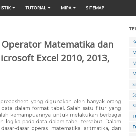
ISTIK
TUTORIAL
MIPA
SITEMAP
TE
 Operator Matematika dan
K
M
crosoft Excel 2010, 2013,
M
M
S
S
 spreadsheet yang digunakan oleh banyak orang
S
ta dalam format tabel. Salah satu fitur yang
adalah kemampuannya untuk melakukan berbagai
T
dan logika pada data dalam tabel tersebut. Dalam
T
dasar-dasar operasi matematika, aritmatika, dan