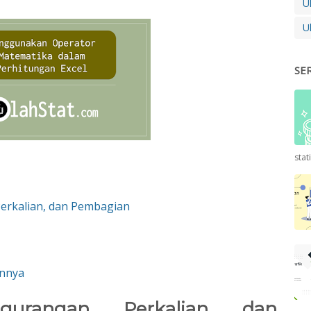
U
U
SE
stat
erkalian, dan Pembagian
innya
gurangan, Perkalian, dan