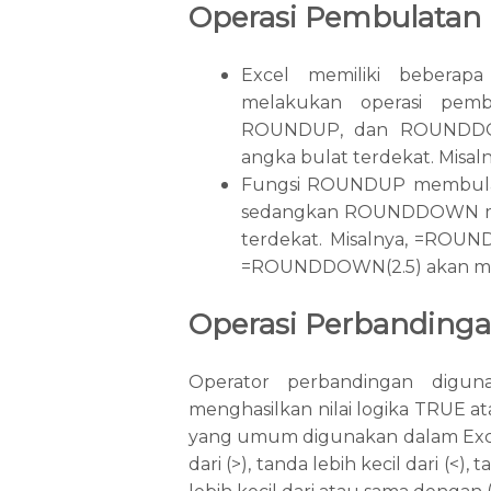
Operasi Pembulatan
Excel memiliki bebera
melakukan operasi pemb
ROUNDUP, dan ROUNDDO
angka bulat terdekat. Misa
Fungsi ROUNDUP membulatk
sedangkan ROUNDDOWN mem
terdekat. Misalnya, =ROUN
=ROUNDDOWN(2.5) akan men
Operasi Perbanding
Operator perbandingan digu
menghasilkan nilai logika TRUE 
yang umum digunakan dalam Excel,
dari (>), tanda lebih kecil dari (<)