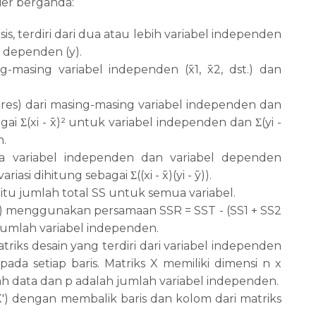
nier berganda:
is, terdiri dari dua atau lebih variabel independen
el dependen (y).
g-masing variabel independen (x̄1, x̄2, dst.) dan
ares) dari masing-masing variabel independen dan
agai
(xi - x
)
²
untuk variabel independen dan
(yi -
Σ
Σ
n.
tara variabel independen dan variabel dependen
Covariasi dihitung sebagai
((xi - x
)(yi - y
)).
Σ
yaitu jumlah total SS untuk semua variabel.
SR) menggunakan persamaan SSR = SST - (SS1 + SS2
h jumlah variabel independen.
riks desain yang terdiri dari variabel independen
pada setiap baris. Matriks X memiliki dimensi n x
ah data dan p adalah jumlah variabel independen.
X') dengan membalik baris dan kolom dari matriks