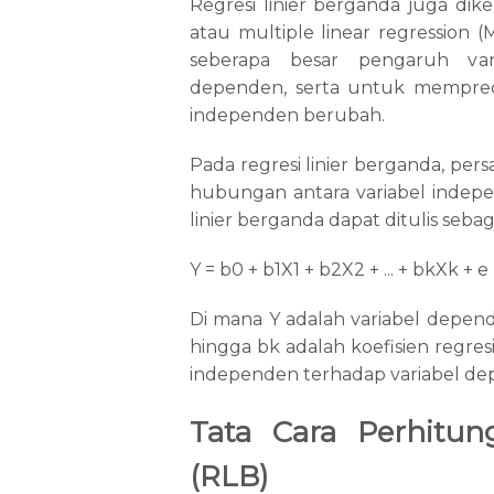
Regresi linier berganda juga dik
atau multiple linear regression 
seberapa besar pengaruh vari
dependen, serta untuk memprediks
independen berubah.
Pada regresi linier berganda, p
hubungan antara variabel indepe
linier berganda dapat ditulis sebag
Y = b0 + b1X1 + b2X2 + ... + bkXk + e
Di mana Y adalah variabel depend
hingga bk adalah koefisien regr
independen terhadap variabel dep
Tata Cara Perhitun
(RLB)