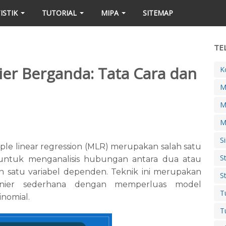
ISTIK
TUTORIAL
MIPA
SITEMAP
TE
nier Berganda: Tata Cara dan
K
M
M
M
S
iple linear regression (MLR) merupakan salah satu
S
n untuk menganalisis hubungan antara dua atau
n satu variabel dependen. Teknik ini merupakan
S
linier sederhana dengan memperluas model
T
inomial.
T