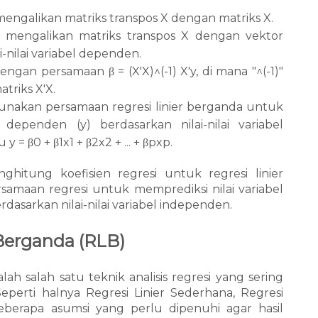
engalikan matriks transpos X dengan matriks X.
 mengalikan matriks transpos X dengan vektor
ai-nilai variabel dependen.
engan persamaan
= (X'X)^(-1) X'y, di mana "^(-1)"
β
triks X'X.
nakan persamaan regresi linier berganda untuk
 dependen (y) berdasarkan nilai-nilai variabel
tu y =
0 +
1x1 +
2x2 + ... +
pxp.
β
β
β
β
ghitung koefisien regresi untuk regresi linier
maan regresi untuk memprediksi nilai variabel
dasarkan nilai-nilai variabel independen.
 Berganda (RLB)
lah salah satu teknik analisis regresi yang sering
Seperti halnya Regresi Linier Sederhana, Regresi
eberapa asumsi yang perlu dipenuhi agar hasil