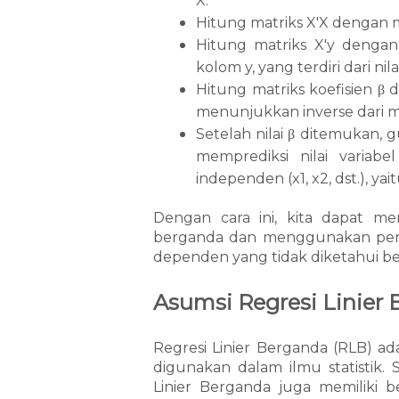
X.
Hitung matriks X'X dengan m
Hitung matriks X'y dengan
kolom y, yang terdiri dari nil
Hitung matriks koefisien
d
β
menunjukkan inverse dari ma
Setelah nilai
ditemukan, gu
β
memprediksi nilai variabel
independen (x1, x2, dst.), yai
Dengan cara ini, kita dapat men
berganda dan menggunakan persa
dependen yang tidak diketahui ber
Asumsi Regresi Linier
Regresi Linier Berganda (RLB) ada
digunakan dalam ilmu statistik. 
Linier Berganda juga memiliki b