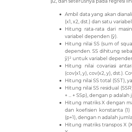
2, dan seterusnya pada regresi li
β
Ambil data yang akan dianalis
(x1, x2, dst.) dan satu variab
Hitung rata-rata dari masin
variabel dependen (ȳ).
Hitung nilai SS (sum of squ
dependen. SS dihitung seb
y
)
²
untuk variabel depende
Hitung nilai covariasi an
(cov(x1, y), cov(x2, y), dst.). 
Hitung nilai SS total (SST), 
Hitung nilai SS residual (S
+ ... + SSp), dengan p adala
Hitung matriks X dengan mat
dan koefisien konstanta (1) 
(p+1), dengan n adalah juml
Hitung matriks transpos X (