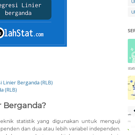
U
U
SE
stat
i Linier Berganda (RLB)
da (RLB)
er Berganda?
teknik statistik yang digunakan untuk menguji
ependen dan dua atau lebih variabel independen.