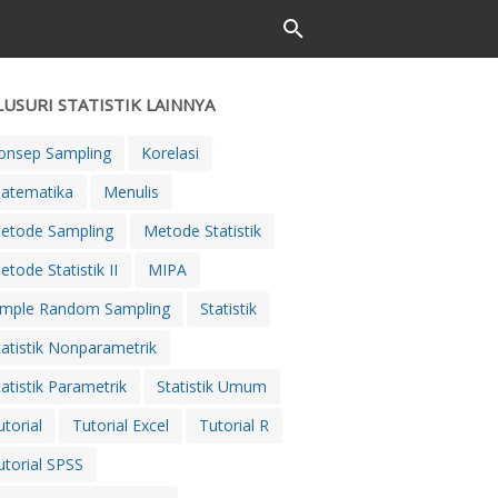
LUSURI STATISTIK LAINNYA
onsep Sampling
Korelasi
atematika
Menulis
etode Sampling
Metode Statistik
etode Statistik II
MIPA
imple Random Sampling
Statistik
tatistik Nonparametrik
tatistik Parametrik
Statistik Umum
utorial
Tutorial Excel
Tutorial R
utorial SPSS