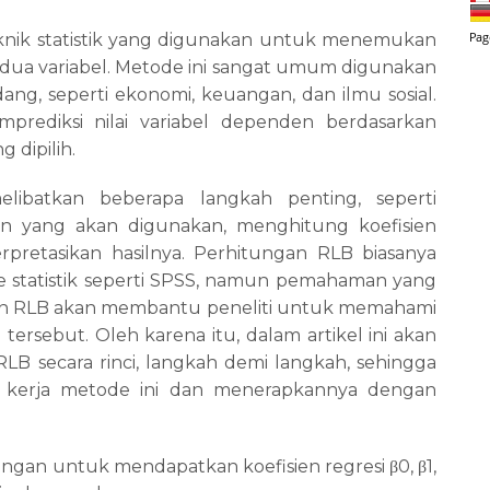
teknik statistik yang digunakan untuk menemukan
i dua variabel. Metode ini sangat umum digunakan
idang, seperti ekonomi, keuangan, dan ilmu sosial.
ediksi nilai variabel dependen berdasarkan
 dipilih.
libatkan beberapa langkah penting, seperti
n yang akan digunakan, menghitung koefisien
erpretasikan hasilnya. Perhitungan RLB biasanya
 statistik seperti SPSS, namun pemahaman yang
gan RLB akan membantu peneliti untuk memahami
e tersebut. Oleh karena itu, dalam artikel ini akan
RLB secara rinci, langkah demi langkah, sehingga
kerja metode ini dan menerapkannya dengan
itungan untuk mendapatkan koefisien regresi
0,
1,
β
β