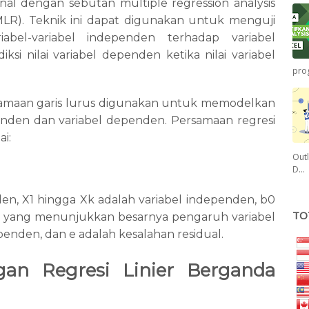
enal dengan sebutan multiple regression analysis
(MLR). Teknik ini dapat digunakan untuk menguji
abel-variabel independen terhadap variabel
i nilai variabel dependen ketika nilai variabel
pro
ersamaan garis lurus digunakan untuk memodelkan
nden dan variabel dependen. Persamaan regresi
ai:
Outl
D…
en, X1 hingga Xk adalah variabel independen, b0
TO
esi yang menunjukkan besarnya pengaruh variabel
enden, dan e adalah kesalahan residual.
gan Regresi Linier Berganda