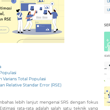
U
U
SE
stat
a
 Populasi
n Varians Total Populasi
dan Relative Standar Error (RSE)
 membahas lebih lanjut mengenai SRS dengan fokus
 Estimasi rata-rata adalah salah satu teknik yang