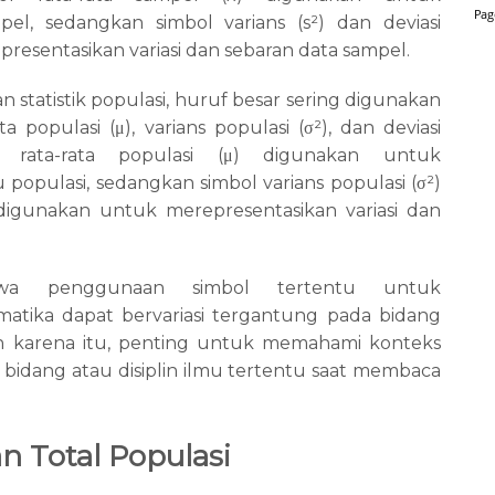
pel, sedangkan simbol varians (s²) dan deviasi
resentasikan variasi dan sebaran data sampel.
an statistik populasi, huruf besar sering digunakan
ta populasi (
μ
), varians populasi (
σ
²
), dan deviasi
 rata-rata populasi (
μ
) digunakan untuk
 populasi, sedangkan simbol varians populasi (
σ
²
)
digunakan untuk merepresentasikan variasi dan
wa penggunaan simbol tertentu untuk
atika dapat bervariasi tergantung pada bidang
eh karena itu, penting untuk memahami konteks
bidang atau disiplin ilmu tertentu saat membaca
n Total Populasi