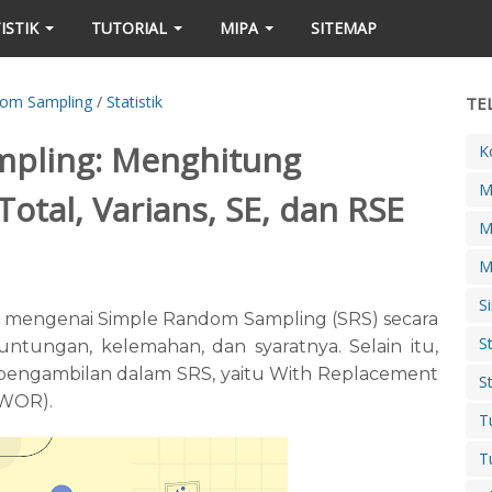
ISTIK
TUTORIAL
MIPA
SITEMAP
dom Sampling
/
Statistik
TE
pling: Menghitung
K
M
Total, Varians, SE, dan RSE
M
M
S
 mengenai Simple Random Sampling (SRS) secara
S
tungan, kelemahan, dan syaratnya. Selain itu,
 pengambilan dalam SRS, yaitu With Replacement
S
(WOR).
T
T