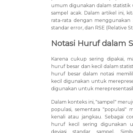
umum digunakan dalam statistik u
sampel acak. Dalam artikel ini,
rata-rata dengan menggunakan S
standar error, dan RSE (Relative S
Notasi Huruf dalam St
Karena cukup sering dipakai, ma
huruf besar dan kecil dalam statis
huruf besar dalam notasi memil
kecil digunakan untuk merepresen
digunakan untuk merepresentasikan
Dalam konteks ini, "sampel" meru
populasi, sementara "populasi" 
kenali atau jangkau. Sebagai co
huruf kecil sering digunakan un
deviasi standar sampel. Sim