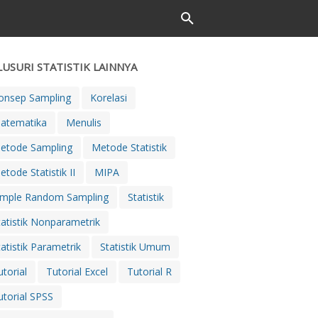
LUSURI STATISTIK LAINNYA
onsep Sampling
Korelasi
atematika
Menulis
etode Sampling
Metode Statistik
etode Statistik II
MIPA
imple Random Sampling
Statistik
tatistik Nonparametrik
tatistik Parametrik
Statistik Umum
utorial
Tutorial Excel
Tutorial R
utorial SPSS