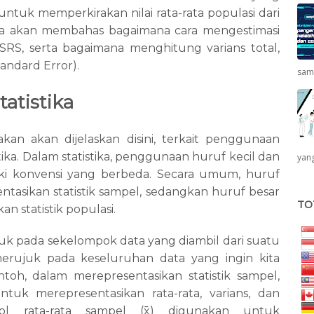
ntuk memperkirakan nilai rata-rata populasi dari
 kita akan membahas bagaimana cara mengestimasi
RS, serta bagaimana menghitung varians total,
tandard Error).
sam
atistika
kan akan dijelaskan disini, terkait penggunaan
tika. Dalam statistika, penggunaan huruf kecil dan
yang
iki konvensi yang berbeda. Secara umum, huruf
tasikan statistik sampel, sedangkan huruf besar
TO
 statistik populasi.
juk pada sekelompok data yang diambil dari suatu
merujuk pada keseluruhan data yang ingin kita
ntoh, dalam merepresentasikan statistik sampel,
tuk merepresentasikan rata-rata, varians, dan
bol rata-rata sampel (x̄) digunakan untuk